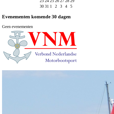
23
24
25
26
27
28
29
30
31
1
2
3
4
5
Evenementen komende 30 dagen
Geen evenementen