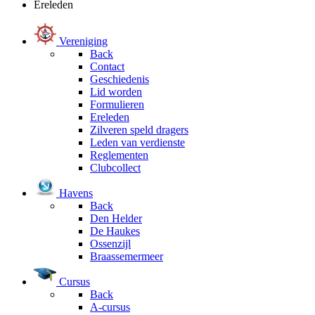
Ereleden
Vereniging
Back
Contact
Geschiedenis
Lid worden
Formulieren
Ereleden
Zilveren speld dragers
Leden van verdienste
Reglementen
Clubcollect
Havens
Back
Den Helder
De Haukes
Ossenzijl
Braassemermeer
Cursus
Back
A-cursus