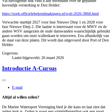
Via navolgende link vind u alle informatie over de geplande
havendijk versterking te Den Helder:
https://zoek.officielebekendmakingen.nl/wsb-2026-3868.html
Verwachte starttijd 2027 voor fase Nieuwe Diep 1 en 2028 voor
fase Nieuwe Diep 2. Die laatste is interessant voor de MWV en de
andere WSV aangezien de oude damwanden waarschijnlijk gebruikt
gaan worden om onze wallenkant te renoveren. Eea afhankelijk van
de staat van deze platen. Dit wordt dan uitgevoerd door Port of Den
Helder.
Gegevens
Laatst bijgewerkt: 26 maart 2026
Introductie A-Cursus
E-mail
Altijd al willen zeilen?
De Marine Watersport Vereniging bied je die kans en laat zien dat
zeilen leuk is. Zeilen is naast een vrijetijdbesteding ook een sport.