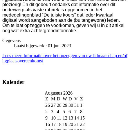
plezierig! En dit gebeurt ondanks dat informatie over dit
onderwerp als vaste rubriek is opgenomen in het
mededelingenblad “De juiste koers” dat ieder kwartaal
digitaal wordt aangeboden aan de (buitengewone) leden.
Om te laat opzeggen te voorkomen, geven wij u in dit artikel
nog wat extra achtergrondinformatie.
Gegevens
Laatst bijgewerkt: 01 juni 2023
Lees meer: Informatie over het opzeggen van uw lidmaatschap en/of
ligplaatsovereenkomst
Kalender
Augustus 2026
Z
M
D
W
D
V
Z
26
27
28
29
30
31
1
2
3
4
5
6
7
8
9
10
11
12
13
14
15
16
17
18
19
20
21
22