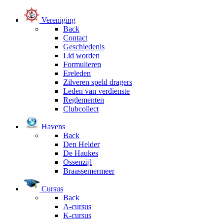
Vereniging
Back
Contact
Geschiedenis
Lid worden
Formulieren
Ereleden
Zilveren speld dragers
Leden van verdienste
Reglementen
Clubcollect
Havens
Back
Den Helder
De Haukes
Ossenzijl
Braassemermeer
Cursus
Back
A-cursus
K-cursus