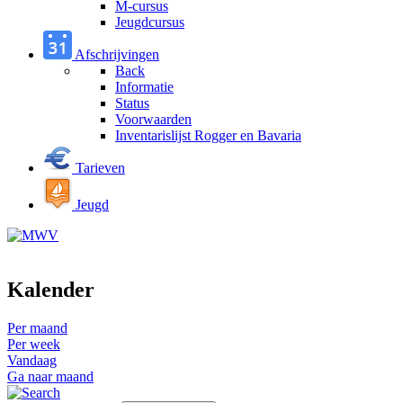
M-cursus
Jeugdcursus
Afschrijvingen
Back
Informatie
Status
Voorwaarden
Inventarislijst Rogger en Bavaria
Tarieven
Jeugd
Kalender
Per maand
Per week
Vandaag
Ga naar maand