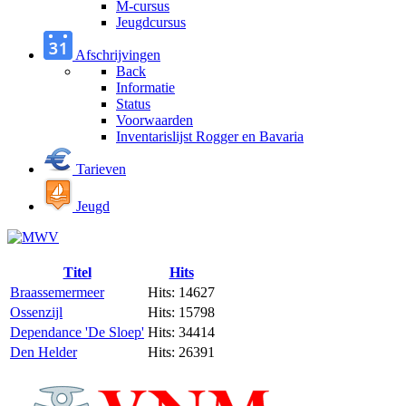
M-cursus
Jeugdcursus
Afschrijvingen
Back
Informatie
Status
Voorwaarden
Inventarislijst Rogger en Bavaria
Tarieven
Jeugd
Titel
Hits
Braassemermeer
Hits: 14627
Ossenzijl
Hits: 15798
Dependance 'De Sloep'
Hits: 34414
Den Helder
Hits: 26391