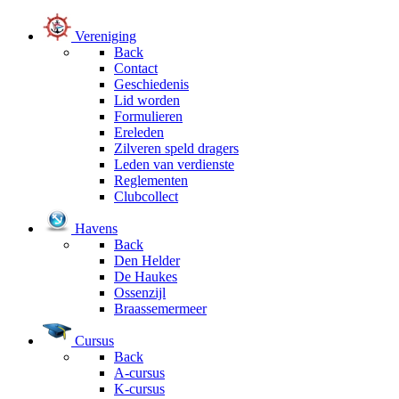
Vereniging
Back
Contact
Geschiedenis
Lid worden
Formulieren
Ereleden
Zilveren speld dragers
Leden van verdienste
Reglementen
Clubcollect
Havens
Back
Den Helder
De Haukes
Ossenzijl
Braassemermeer
Cursus
Back
A-cursus
K-cursus