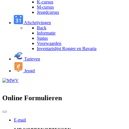
K-cursus
M-cursus
Jeugdcursus
Afschrijvingen
Back
Informatie
Status
Voorwaarden
Inventarislijst Rogger en Bavaria
Tarieven
Jeugd
Online Formulieren
E-mail