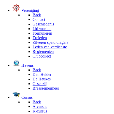
Vereniging
Back
Contact
Geschiedenis
Lid worden
Formulieren
Ereleden
Zilveren speld dragers
Leden van verdienste
Reglementen
Clubcollect
Havens
Back
Den Helder
De Haukes
Ossenzijl
Braassemermeer
Cursus
Back
A-cursus
K-cursus