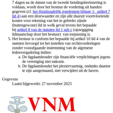
7 dagen na de datum van de tweede betalingsherinnering is
voldaan, wordt door het bestuur de vordering uit handen
gegeven (cf.
het Huishoudelijk regelement bijlage 1: artikel 7
lid 4
)
aan een deurwaarder en zijn alle daaruit voortvloeiende
kosten voor rekening van het in gebreke zijnde
(buitengewone) lid in welk geval tevens het bepaalde
bij
artikel 8 van de statuten lid 1 sub c
(opzeggging
lidmaatschap door het bestuur) van toepassing is.
Het bestuur is conform het bepaalde bij artikel 10 lid 4 van de
statuten bevoegd tot het instellen van rechtsvorderingen
zonder voorafgaande instemming van de algemene
ledenvergadering indien:
De ligplaatshouder zijn financiële verplichtingen jegens
de vereniging niet nakomt.
De ligplaatshouder het pleziervaartuig, ondanks daartoe
te zijn aangemaand, niet verwijdert uit de haven.
Gegevens
Laatst bijgewerkt: 27 november 2023