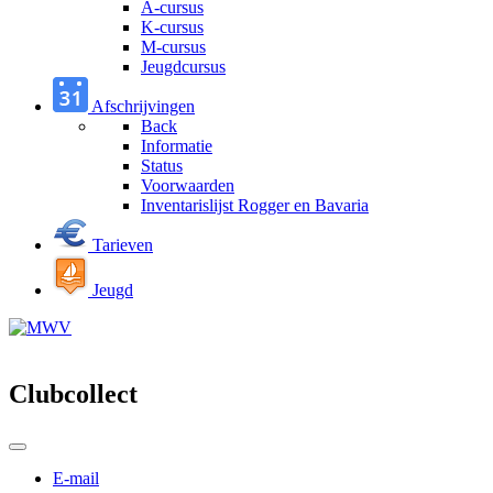
A-cursus
K-cursus
M-cursus
Jeugdcursus
Afschrijvingen
Back
Informatie
Status
Voorwaarden
Inventarislijst Rogger en Bavaria
Tarieven
Jeugd
Clubcollect
E-mail