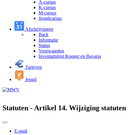
A-cursus
K-cursus
M-cursus
Jeugdcursus
Afschrijvingen
Back
Informatie
Status
Voorwaarden
Inventarislijst Rogger en Bavaria
Tarieven
Jeugd
Statuten - Artikel 14. Wijziging statuten
E-mail