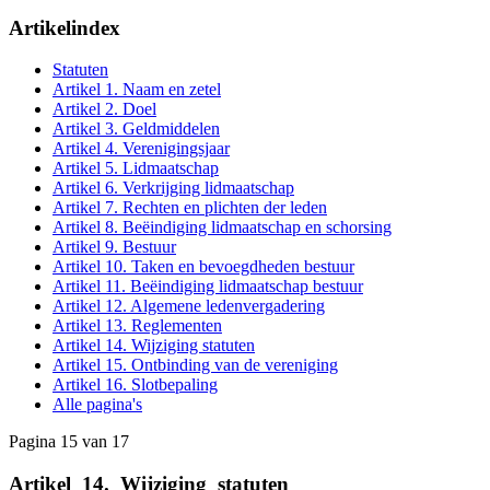
Artikelindex
Statuten
Artikel 1. Naam en zetel
Artikel 2. Doel
Artikel 3. Geldmiddelen
Artikel 4. Verenigingsjaar
Artikel 5. Lidmaatschap
Artikel 6. Verkrijging lidmaatschap
Artikel 7. Rechten en plichten der leden
Artikel 8. Beëindiging lidmaatschap en schorsing
Artikel 9. Bestuur
Artikel 10. Taken en bevoegdheden bestuur
Artikel 11. Beëindiging lidmaatschap bestuur
Artikel 12. Algemene ledenvergadering
Artikel 13. Reglementen
Artikel 14. Wijziging statuten
Artikel 15. Ontbinding van de vereniging
Artikel 16. Slotbepaling
Alle pagina's
Pagina 15 van 17
Artikel
_
14.
_
Wijziging
_
statuten