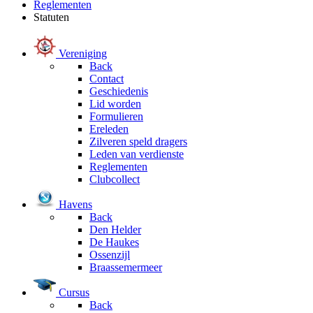
Reglementen
Statuten
Vereniging
Back
Contact
Geschiedenis
Lid worden
Formulieren
Ereleden
Zilveren speld dragers
Leden van verdienste
Reglementen
Clubcollect
Havens
Back
Den Helder
De Haukes
Ossenzijl
Braassemermeer
Cursus
Back