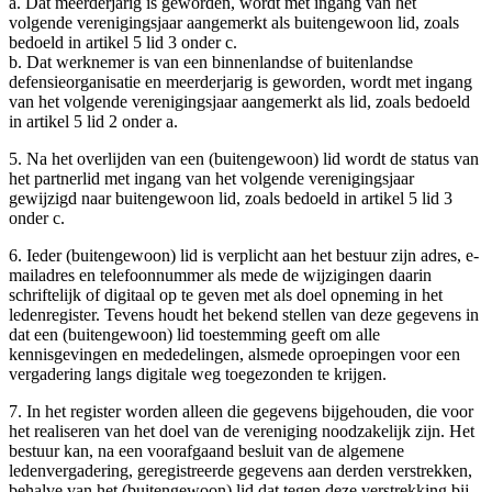
a. Dat meerderjarig is geworden, wordt met ingang van het
volgende verenigingsjaar aangemerkt als buitengewoon lid, zoals
bedoeld in artikel 5 lid 3 onder c.
b. Dat werknemer is van een binnenlandse of buitenlandse
defensieorganisatie en meerderjarig is geworden, wordt met ingang
van het volgende verenigingsjaar aangemerkt als lid, zoals bedoeld
in artikel 5 lid 2 onder a.
5. Na het overlijden van een (buitengewoon) lid wordt de status van
het partnerlid met ingang van het volgende verenigingsjaar
gewijzigd naar buitengewoon lid, zoals bedoeld in artikel 5 lid 3
onder c.
6. Ieder (buitengewoon) lid is verplicht aan het bestuur zijn adres, e-
mailadres en telefoonnummer als mede de wijzigingen daarin
schriftelijk of digitaal op te geven met als doel opneming in het
ledenregister. Tevens houdt het bekend stellen van deze gegevens in
dat een (buitengewoon) lid toestemming geeft om alle
kennisgevingen en mededelingen, alsmede oproepingen voor een
vergadering langs digitale weg toegezonden te krijgen.
7. In het register worden alleen die gegevens bijgehouden, die voor
het realiseren van het doel van de vereniging noodzakelijk zijn. Het
bestuur kan, na een voorafgaand besluit van de algemene
ledenvergadering, geregistreerde gegevens aan derden verstrekken,
behalve van het (buitengewoon) lid dat tegen deze verstrekking bij