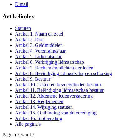
E-mail
Artikelindex
Statuten
Artikel 1. Naam en zetel
Artikel 2. Doel
Artikel 3. Geldmiddelen
Artikel 4. Verenigingsjaar
Artikel 5. Lidmaatschap
Artikel 6. Verkrijging lidmaatschap
Artikel 7. Rechten en plichten der leden
Artikel 8. Beëindiging lidmaatschap en schorsing
Artikel 9. Bestuur
Artikel 10. Taken en bevoegdheden bestuur
Artikel 11. Beëindiging lidmaatschap bestuur
Artikel 12. Algemene ledenvergadering
Artikel 13. Reglementen
Artikel 14. Wijziging statuten
Artikel 15. Ontbinding van de vereniging
Artikel 16. Slotbepaling
Alle pagina's
Pagina 7 van 17