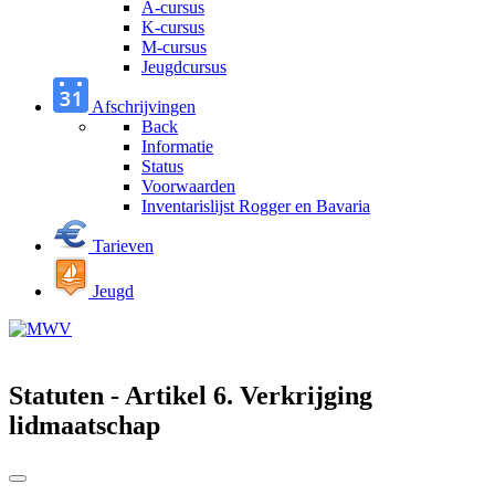
A-cursus
K-cursus
M-cursus
Jeugdcursus
Afschrijvingen
Back
Informatie
Status
Voorwaarden
Inventarislijst Rogger en Bavaria
Tarieven
Jeugd
Statuten - Artikel 6. Verkrijging
lidmaatschap