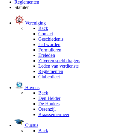
Reglementen
Statuten
Vereniging
Back
Contact
Geschiedenis
Lid worden
Formulieren
Ereleden
Zilveren speld dragers
Leden van verdienste
Reglementen
Clubcollect
Havens
Back
Den Helder
De Haukes
Ossenzijl
Braassemermeer
Cursus
Back