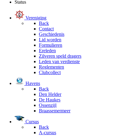
Status
Vereniging
Back
Contact
Geschiedenis
Lid worden
Formulieren
Ereleden
Zilveren speld dragers
Leden van verdienste
Reglementen
Clubcollect
Havens
Back
Den Helder
De Haukes
Ossenzijl
Braassemermeer
Cursus
Back
A-cursus