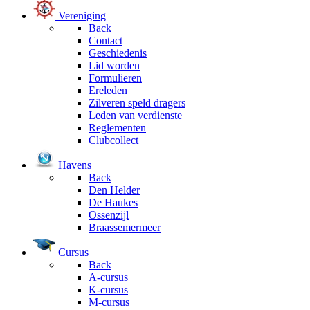
Vereniging
Back
Contact
Geschiedenis
Lid worden
Formulieren
Ereleden
Zilveren speld dragers
Leden van verdienste
Reglementen
Clubcollect
Havens
Back
Den Helder
De Haukes
Ossenzijl
Braassemermeer
Cursus
Back
A-cursus
K-cursus
M-cursus