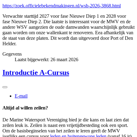
https://zoek.officielebekendmakingen.nl/wsb-2026-3868.html
Verwachte starttijd 2027 voor fase Nieuwe Diep 1 en 2028 voor
fase Nieuwe Diep 2. Die laatste is interessant voor de MWV en de
andere WSV aangezien de oude damwanden waarschijnlijk gebruikt
gaan worden om onze wallenkant te renoveren. Eea afhankelijk van
de staat van deze platen. Dit wordt dan uitgevoerd door Port of Den
Helder.
Gegevens
Laatst bijgewerkt: 26 maart 2026
Introductie A-Cursus
E-mail
Altijd al willen zeilen?
De Marine Watersport Vereniging bied je die kans en laat zien dat
zeilen leuk is. Zeilen is naast een vrijetijdbesteding ook een sport.
Om de basisbeginselen van het zeilen te leren geeft de MWV
jaarlijks een cursus voor
leden en buitengewone leden
(vanaf 16 jr).