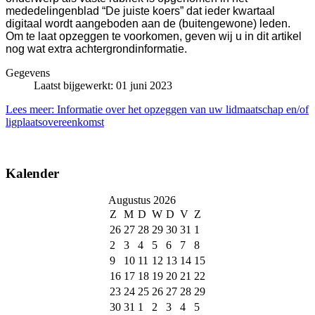
mededelingenblad “De juiste koers” dat ieder kwartaal
digitaal wordt aangeboden aan de (buitengewone) leden.
Om te laat opzeggen te voorkomen, geven wij u in dit artikel
nog wat extra achtergrondinformatie.
Gegevens
Laatst bijgewerkt: 01 juni 2023
Lees meer: Informatie over het opzeggen van uw lidmaatschap en/of
ligplaatsovereenkomst
Kalender
Augustus 2026
Z
M
D
W
D
V
Z
26
27
28
29
30
31
1
2
3
4
5
6
7
8
9
10
11
12
13
14
15
16
17
18
19
20
21
22
23
24
25
26
27
28
29
30
31
1
2
3
4
5