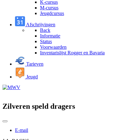
K-cursus
M-cursus
Jeugdcursus
Afschrijvingen
Back
Informatie
Status
Voorwaarden
Inventarislijst Rogger en Bavaria
Tarieven
Jeugd
Zilveren speld dragers
E-mail