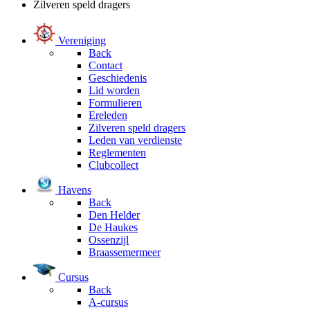
Zilveren speld dragers
Vereniging
Back
Contact
Geschiedenis
Lid worden
Formulieren
Ereleden
Zilveren speld dragers
Leden van verdienste
Reglementen
Clubcollect
Havens
Back
Den Helder
De Haukes
Ossenzijl
Braassemermeer
Cursus
Back
A-cursus