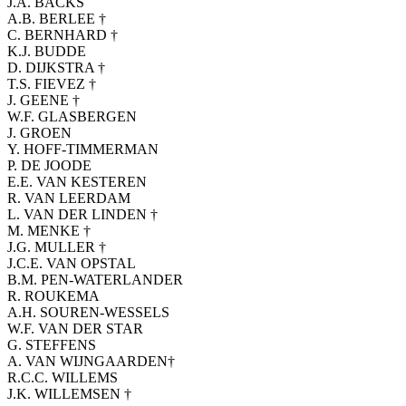
J.A. BACKS
A.B. BERLEE †
C. BERNHARD †
K.J. BUDDE
D. DIJKSTRA †
T.S. FIEVEZ †
J. GEENE †
W.F. GLASBERGEN
J. GROEN
Y. HOFF-TIMMERMAN
P. DE JOODE
E.E. VAN KESTEREN
R. VAN LEERDAM
L. VAN DER LINDEN †
M. MENKE †
J.G. MULLER †
J.C.E. VAN OPSTAL
B.M. PEN-WATERLANDER
R. ROUKEMA
A.H. SOUREN-WESSELS
W.F. VAN DER STAR
G. STEFFENS
A. VAN WIJNGAARDEN†
R.C.C. WILLEMS
J.K. WILLEMSEN †