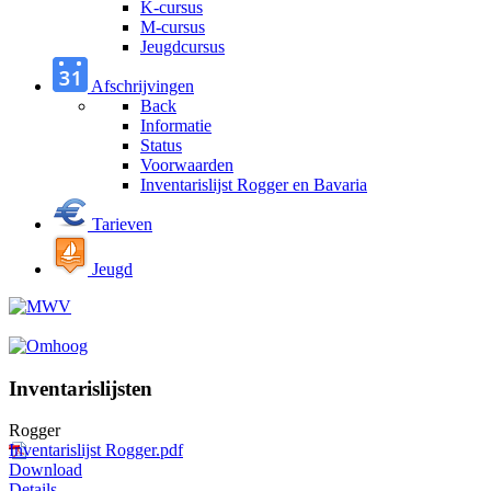
K-cursus
M-cursus
Jeugdcursus
Afschrijvingen
Back
Informatie
Status
Voorwaarden
Inventarislijst Rogger en Bavaria
Tarieven
Jeugd
Inventarislijsten
Rogger
Inventarislijst Rogger.pdf
Download
Details