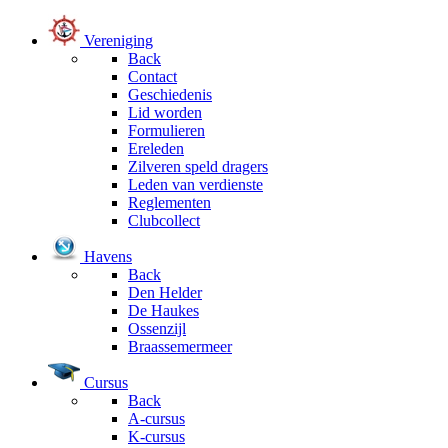
Vereniging
Back
Contact
Geschiedenis
Lid worden
Formulieren
Ereleden
Zilveren speld dragers
Leden van verdienste
Reglementen
Clubcollect
Havens
Back
Den Helder
De Haukes
Ossenzijl
Braassemermeer
Cursus
Back
A-cursus
K-cursus