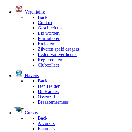
Vereniging
Back
Contact
Geschiedenis
Lid worden
Formulieren
Ereleden
Zilveren speld dragers
Leden van verdienste
Reglementen
Clubcollect
Havens
Back
Den Helder
De Haukes
Ossenzijl
Braassemermeer
Cursus
Back
A-cursus
K-cursus