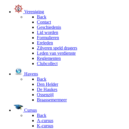
Vereniging
Back
Contact
Geschiedenis
Lid worden
Formulieren
Ereleden
Zilveren speld dragers
Leden van verdienste
Reglementen
Clubcollect
Havens
Back
Den Helder
De Haukes
Ossenzijl
Braassemermeer
Cursus
Back
A-cursus
K-cursus