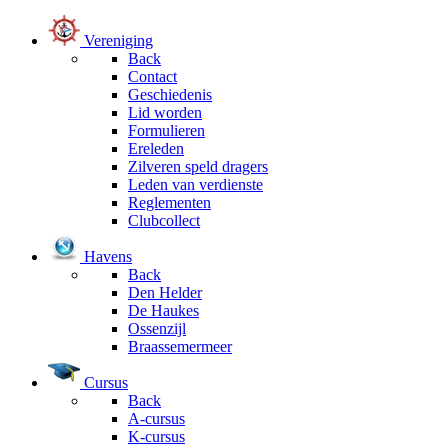
Vereniging
Back
Contact
Geschiedenis
Lid worden
Formulieren
Ereleden
Zilveren speld dragers
Leden van verdienste
Reglementen
Clubcollect
Havens
Back
Den Helder
De Haukes
Ossenzijl
Braassemermeer
Cursus
Back
A-cursus
K-cursus