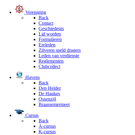
Vereniging
Back
Contact
Geschiedenis
Lid worden
Formulieren
Ereleden
Zilveren speld dragers
Leden van verdienste
Reglementen
Clubcollect
Havens
Back
Den Helder
De Haukes
Ossenzijl
Braassemermeer
Cursus
Back
A-cursus
K-cursus