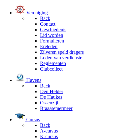
Vereniging
Back
Contact
Geschiedenis
Lid worden
Formulieren
Ereleden
Zilveren speld dragers
Leden van verdienste
Reglementen
Clubcollect
Havens
Back
Den Helder
De Haukes
Ossenzijl
Braassemermeer
Cursus
Back
A-cursus
K-cursus