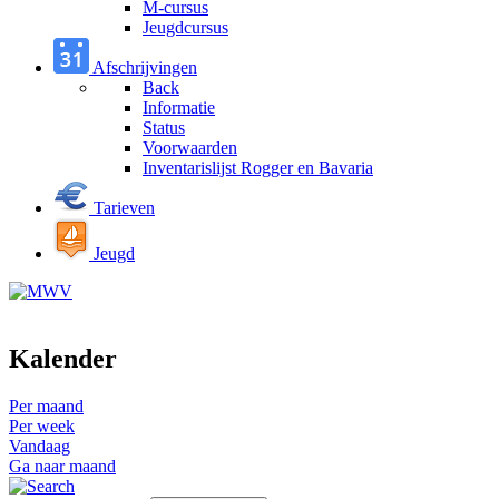
M-cursus
Jeugdcursus
Afschrijvingen
Back
Informatie
Status
Voorwaarden
Inventarislijst Rogger en Bavaria
Tarieven
Jeugd
Kalender
Per maand
Per week
Vandaag
Ga naar maand