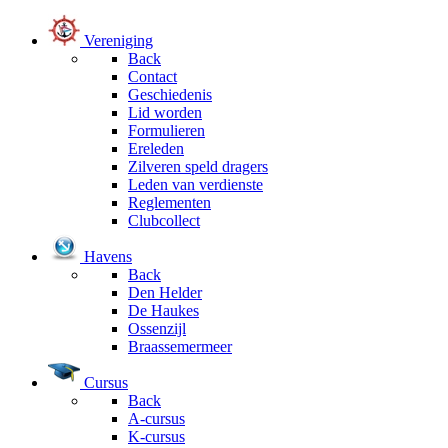
Vereniging
Back
Contact
Geschiedenis
Lid worden
Formulieren
Ereleden
Zilveren speld dragers
Leden van verdienste
Reglementen
Clubcollect
Havens
Back
Den Helder
De Haukes
Ossenzijl
Braassemermeer
Cursus
Back
A-cursus
K-cursus