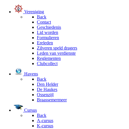
Vereniging
Back
Contact
Geschiedenis
Lid worden
Formulieren
Ereleden
Zilveren speld dragers
Leden van verdienste
Reglementen
Clubcollect
Havens
Back
Den Helder
De Haukes
Ossenzijl
Braassemermeer
Cursus
Back
A-cursus
K-cursus