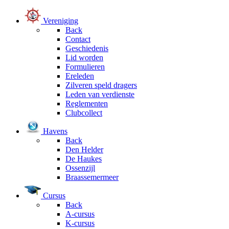
Vereniging
Back
Contact
Geschiedenis
Lid worden
Formulieren
Ereleden
Zilveren speld dragers
Leden van verdienste
Reglementen
Clubcollect
Havens
Back
Den Helder
De Haukes
Ossenzijl
Braassemermeer
Cursus
Back
A-cursus
K-cursus