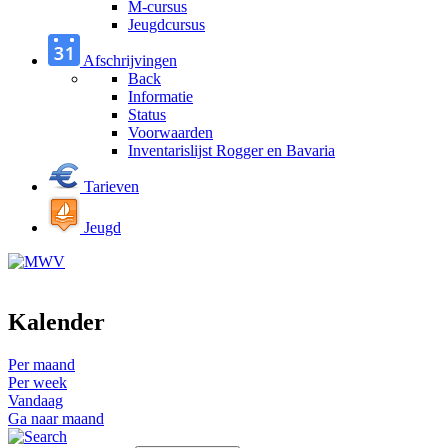
M-cursus
Jeugdcursus
Afschrijvingen
Back
Informatie
Status
Voorwaarden
Inventarislijst Rogger en Bavaria
Tarieven
Jeugd
Kalender
Per maand
Per week
Vandaag
Ga naar maand