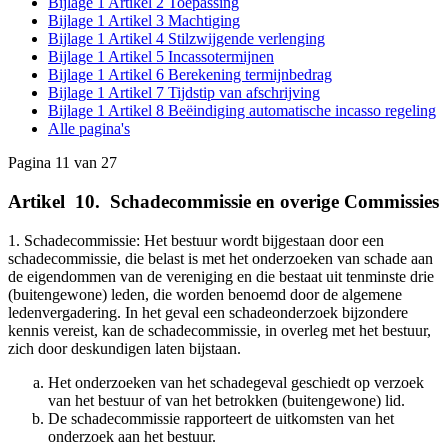
Bijlage 1 Artikel 2 Toepassing
Bijlage 1 Artikel 3 Machtiging
Bijlage 1 Artikel 4 Stilzwijgende verlenging
Bijlage 1 Artikel 5 Incassotermijnen
Bijlage 1 Artikel 6 Berekening termijnbedrag
Bijlage 1 Artikel 7 Tijdstip van afschrijving
Bijlage 1 Artikel 8 Beëindiging automatische incasso regeling
Alle pagina's
Pagina 11 van 27
Artikel
_
10.
_
Schadecommissie en overige Commissies
1. Schadecommissie: Het bestuur wordt bijgestaan door een
schadecommissie, die belast is met het onderzoeken van schade aan
de eigendommen van de vereniging en die bestaat uit tenminste drie
(buitengewone) leden, die worden benoemd door de algemene
ledenvergadering. In het geval een schadeonderzoek bijzondere
kennis vereist, kan de schadecommissie, in overleg met het bestuur,
zich door deskundigen laten bijstaan.
Het onderzoeken van het schadegeval geschiedt op verzoek
van het bestuur of van het betrokken (buitengewone) lid.
De schadecommissie rapporteert de uitkomsten van het
onderzoek aan het bestuur.