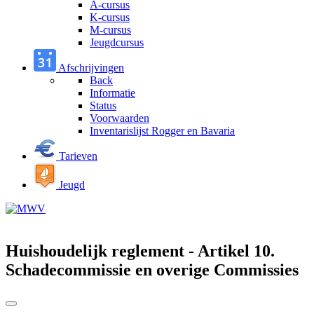
A-cursus
K-cursus
M-cursus
Jeugdcursus
Afschrijvingen
Back
Informatie
Status
Voorwaarden
Inventarislijst Rogger en Bavaria
Tarieven
Jeugd
Huishoudelijk reglement - Artikel 10.
Schadecommissie en overige Commissies