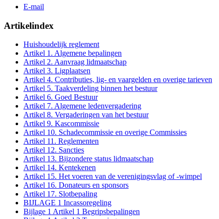
E-mail
Artikelindex
Huishoudelijk reglement
Artikel 1. Algemene bepalingen
Artikel 2. Aanvraag lidmaatschap
Artikel 3. Ligplaatsen
Artikel 4. Contributies, lig- en vaargelden en overige tarieven
Artikel 5. Taakverdeling binnen het bestuur
Artikel 6. Goed Bestuur
Artikel 7. Algemene ledenvergadering
Artikel 8. Vergaderingen van het bestuur
Artikel 9. Kascommissie
Artikel 10. Schadecommissie en overige Commissies
Artikel 11. Reglementen
Artikel 12. Sancties
Artikel 13. Bijzondere status lidmaatschap
Artikel 14. Kentekenen
Artikel 15. Het voeren van de verenigingsvlag of -wimpel
Artikel 16. Donateurs en sponsors
Artikel 17. Slotbepaling
BIJLAGE 1 Incassoregeling
Bijlage 1 Artikel 1 Begripsbepalingen