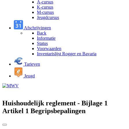
A-cursus
K-cursus
M-cursus
Jeugdcursus
Afschrijvingen
Back
Informatie
Status
Voorwaarden
Inventarislijst Rogger en Bavaria
Tarieven
Jeugd
Huishoudelijk reglement - Bijlage 1
Artikel 1 Begripsbepalingen