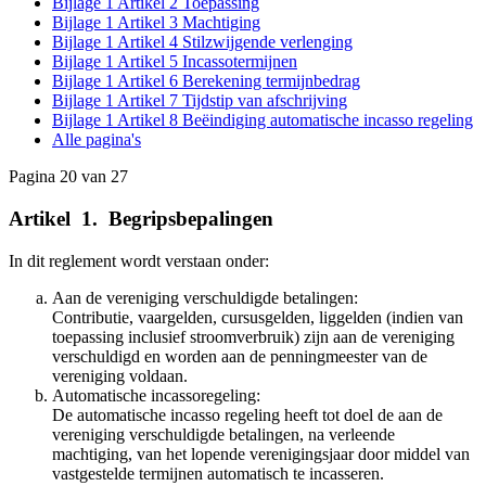
Bijlage 1 Artikel 2 Toepassing
Bijlage 1 Artikel 3 Machtiging
Bijlage 1 Artikel 4 Stilzwijgende verlenging
Bijlage 1 Artikel 5 Incassotermijnen
Bijlage 1 Artikel 6 Berekening termijnbedrag
Bijlage 1 Artikel 7 Tijdstip van afschrijving
Bijlage 1 Artikel 8 Beëindiging automatische incasso regeling
Alle pagina's
Pagina 20 van 27
Artikel
_
1.
_
Begripsbepalingen
In dit reglement wordt verstaan onder:
Aan de vereniging verschuldigde betalingen:
Contributie, vaargelden, cursusgelden, liggelden (indien van
toepassing inclusief stroomverbruik) zijn aan de vereniging
verschuldigd en worden aan de penningmeester van de
vereniging voldaan.
Automatische incassoregeling:
De automatische incasso regeling heeft tot doel de aan de
vereniging verschuldigde betalingen, na verleende
machtiging, van het lopende verenigingsjaar door middel van
vastgestelde termijnen automatisch te incasseren.