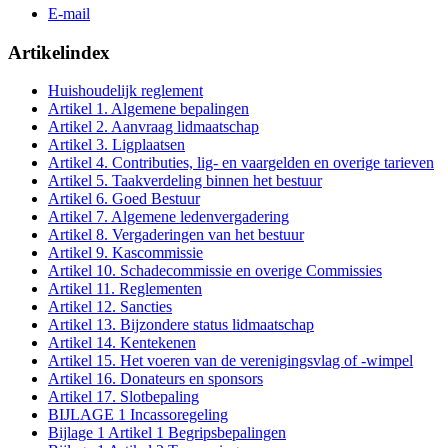
E-mail
Artikelindex
Huishoudelijk reglement
Artikel 1. Algemene bepalingen
Artikel 2. Aanvraag lidmaatschap
Artikel 3. Ligplaatsen
Artikel 4. Contributies, lig- en vaargelden en overige tarieven
Artikel 5. Taakverdeling binnen het bestuur
Artikel 6. Goed Bestuur
Artikel 7. Algemene ledenvergadering
Artikel 8. Vergaderingen van het bestuur
Artikel 9. Kascommissie
Artikel 10. Schadecommissie en overige Commissies
Artikel 11. Reglementen
Artikel 12. Sancties
Artikel 13. Bijzondere status lidmaatschap
Artikel 14. Kentekenen
Artikel 15. Het voeren van de verenigingsvlag of -wimpel
Artikel 16. Donateurs en sponsors
Artikel 17. Slotbepaling
BIJLAGE 1 Incassoregeling
Bijlage 1 Artikel 1 Begripsbepalingen