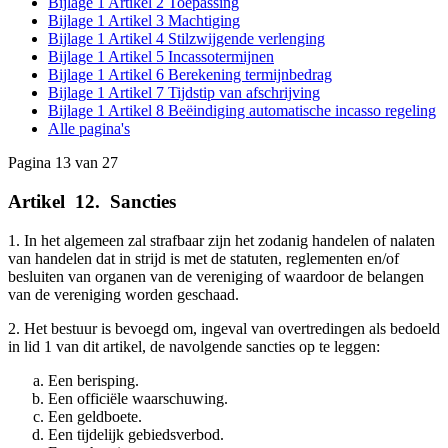
Bijlage 1 Artikel 2 Toepassing
Bijlage 1 Artikel 3 Machtiging
Bijlage 1 Artikel 4 Stilzwijgende verlenging
Bijlage 1 Artikel 5 Incassotermijnen
Bijlage 1 Artikel 6 Berekening termijnbedrag
Bijlage 1 Artikel 7 Tijdstip van afschrijving
Bijlage 1 Artikel 8 Beëindiging automatische incasso regeling
Alle pagina's
Pagina 13 van 27
Artikel
_
12.
_
Sancties
1. In het algemeen zal strafbaar zijn het zodanig handelen of nalaten
van handelen dat in strijd is met de statuten, reglementen en/of
besluiten van organen van de vereniging of waardoor de belangen
van de vereniging worden geschaad.
2. Het bestuur is bevoegd om, ingeval van overtredingen als bedoeld
in lid 1 van dit artikel, de navolgende sancties op te leggen:
Een berisping.
Een officiële waarschuwing.
Een geldboete.
Een tijdelijk gebiedsverbod.