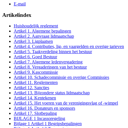
E-mail
Artikelindex
Huishoudelijk reglement
Artikel 1. Algemene bepalingen
Artikel 2. Aanvraag lidmaatschap
Artikel 3. Ligplaatsen
Artikel 4. Contributies, lig- en vaargelden en overige tarieven
Artikel 5. Taakverdeling binnen het bestuur
Artikel 6. Goed Bestuur
Artikel 7. Algemene ledenvergadering
Artikel 8. Vergaderingen van het bestuur
Artikel 9. Kascommissie
Artikel 10. Schadecommissie en overige Commissies
Artikel 11. Reglementen
Artikel 12. Sancties
Artikel 13. Bijzondere status lidmaatschap
Artikel 14. Kentekenen
Artikel 15. Het voeren van de verenigingsvlag of -wimpel
Artikel 16. Donateurs en sponsors
Artikel 17. Slotbepaling
BIJLAGE 1 Incassoregeling
Bijlage 1 Artikel 1 Begripsbepalingen