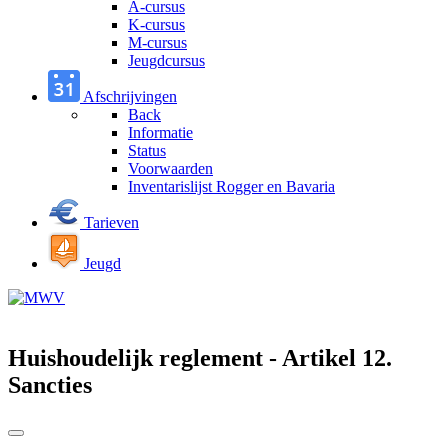
A-cursus
K-cursus
M-cursus
Jeugdcursus
Afschrijvingen
Back
Informatie
Status
Voorwaarden
Inventarislijst Rogger en Bavaria
Tarieven
Jeugd
Huishoudelijk reglement - Artikel 12.
Sancties