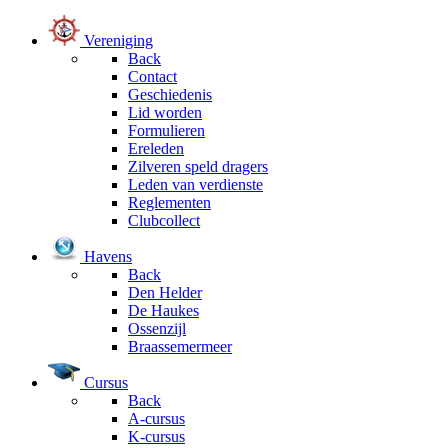
Vereniging
Back
Contact
Geschiedenis
Lid worden
Formulieren
Ereleden
Zilveren speld dragers
Leden van verdienste
Reglementen
Clubcollect
Havens
Back
Den Helder
De Haukes
Ossenzijl
Braassemermeer
Cursus
Back
A-cursus
K-cursus