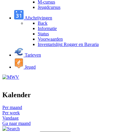
M-cursus
Jeugdcursus
Afschrijvingen
Back
Informatie
Status
Voorwaarden
Inventarislijst Rogger en Bavaria
Tarieven
Jeugd
Kalender
Per maand
Per week
Vandaag
Ga naar maand