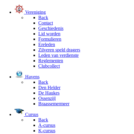
Vereniging
Back
Contact
Geschiedenis
Lid worden
Formulieren
Ereleden
Zilveren speld dragers
Leden van verdienste
Reglementen
Clubcollect
Havens
Back
Den Helder
De Haukes
Ossenzijl
Braassemermeer
Cursus
Back
A-cursus
K-cursus