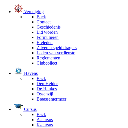
Vereniging
Back
Contact
Geschiedenis
Lid worden
Formulieren
Ereleden
Zilveren speld dragers
Leden van verdienste
Reglementen
Clubcollect
Havens
Back
Den Helder
De Haukes
Ossenzijl
Braassemermeer
Cursus
Back
A-cursus
K-cursus