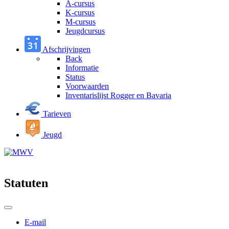
A-cursus
K-cursus
M-cursus
Jeugdcursus
Afschrijvingen
Back
Informatie
Status
Voorwaarden
Inventarislijst Rogger en Bavaria
Tarieven
Jeugd
Statuten
E-mail