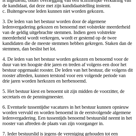
is ingediend, onder overlegging van een schriftelijke verklaring van
de kandidaat, dat deze met zijn kandidaatstelling instemt.
c. Buitengewone leden kunnen niet worden gekozen.
3. De leden van het bestuur worden door de algemene
ledenvergadering gekozen en benoemd met volstrekte meerderheid
van de geldig uitgebrachte stemmen. Indien geen volstrekte
meerderheid wordt verkregen, wordt er gestemd op de twee
kandidaten die de meeste stemmen hebben gekregen. Staken dan de
stemmen, dan beslist het lot.
4. De leden van het bestuur worden gekozen en benoemd voor de
duur van ten hoogste drie jaren en treden af volgens een door het
bestuur opgemaakt rooster. De leden van het bestuur, die volgens dit
rooster aftreden, kunnen terstond voor een volgende periode van
drie jaren worden herkozen en herbenoemd.
5. Het bestuur kiest en benoemt uit zijn midden de voorzitter, de
secretaris en de penningmeester.
6. Eventuele tussentijdse vacatures in het bestuur kunnen opnieuw
worden vervuld en worden benoemd in de eerstvolgende algemene
ledenvergadering. Een tussentijds benoemd bestuurslid neemt in het
rooster van aftreden de plaats van zijn voorganger in.
7. Ieder bestuurslid is jegens de vereniging gehouden tot een