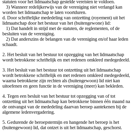
statuten voor het lidmaatschap gestelde vereisten te voldoen.
3) Wanneer redelijkerwijs van de vereniging niet verlangd kan
worden het lidmaatschap te laten voortduren.
d. Door schriftelijke mededeling van ontzetting (royement) uit het
lidmaatschap door het bestuur van het (buitengewone) lid:
1) Dat handelt in strijd met de statuten, de reglementen, of de
besluiten van de vereniging.
2) Dat anderszins de belangen van de vereniging en/of haar leden
schaadt.
2. Het besluit van het bestuur tot opzegging van het lidmaatschap
wordt betrokkene schriftelijk en met redenen omkleed medegedeeld.
3. Het besluit van het bestuur tot ontzetting uit het lidmaatschap
wordt betrokkene schriftelijk en met redenen omkleed medegedeeld,
waarna betrokkene zijn rechten als (buitengewoon) lid niet kan
uitoefenen en geen functie in de vereniging (meer) kan bekleden.
4. Tegen een besluit van het bestuur tot opzegging van of tot
ontzetting uit het lidmaatschap kan betrokkene binnen één maand na
de ontvangst van de mededeling daarvan beroep aantekenen bij de
algemene ledenvergadering.
5. Gedurende de beroepstermijn en hangende het beroep is het
(buitengewoon) lid, dat ontzet is uit het lidmaatschap, geschorst.