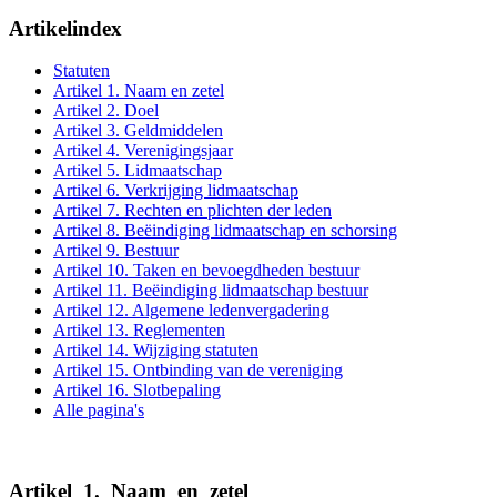
Artikelindex
Statuten
Artikel 1. Naam en zetel
Artikel 2. Doel
Artikel 3. Geldmiddelen
Artikel 4. Verenigingsjaar
Artikel 5. Lidmaatschap
Artikel 6. Verkrijging lidmaatschap
Artikel 7. Rechten en plichten der leden
Artikel 8. Beëindiging lidmaatschap en schorsing
Artikel 9. Bestuur
Artikel 10. Taken en bevoegdheden bestuur
Artikel 11. Beëindiging lidmaatschap bestuur
Artikel 12. Algemene ledenvergadering
Artikel 13. Reglementen
Artikel 14. Wijziging statuten
Artikel 15. Ontbinding van de vereniging
Artikel 16. Slotbepaling
Alle pagina's
Artikel
_
1.
_
Naam
_
en
_
zetel