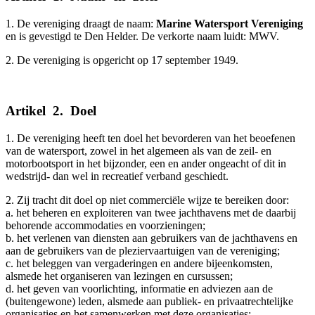
1. De vereniging draagt de naam:
Marine Watersport Vereniging
en is gevestigd te Den Helder. De verkorte naam luidt: MWV.
2. De vereniging is opgericht op 17 september 1949.
Artikel
_
2.
_
Doel
__________
1. De vereniging heeft ten doel het bevorderen van het beoefenen
van de watersport, zowel in het algemeen als van de zeil- en
motorbootsport in het bijzonder, een en ander ongeacht of dit in
wedstrijd- dan wel in recreatief verband geschiedt.
2. Zij tracht dit doel op niet commerciële wijze te bereiken door:
a. het beheren en exploiteren van twee jachthavens met de daarbij
behorende accommodaties en voorzieningen;
b. het verlenen van diensten aan gebruikers van de jachthavens en
aan de gebruikers van de pleziervaartuigen van de vereniging;
c. het beleggen van vergaderingen en andere bijeenkomsten,
alsmede het organiseren van lezingen en cursussen;
d. het geven van voorlichting, informatie en adviezen aan de
(buitengewone) leden, alsmede aan publiek- en privaatrechtelijke
organisaties en het samenwerken met deze organisaties;