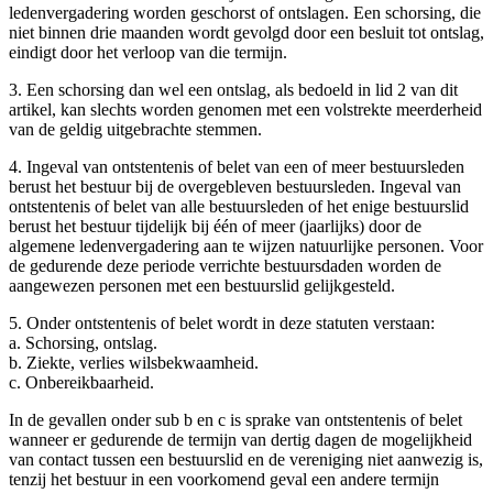
ledenvergadering worden geschorst of ontslagen. Een schorsing, die
niet binnen drie maanden wordt gevolgd door een besluit tot ontslag,
eindigt door het verloop van die termijn.
3. Een schorsing dan wel een ontslag, als bedoeld in lid 2 van dit
artikel, kan slechts worden genomen met een volstrekte meerderheid
van de geldig uitgebrachte stemmen.
4. Ingeval van ontstentenis of belet van een of meer bestuursleden
berust het bestuur bij de overgebleven bestuursleden. Ingeval van
ontstentenis of belet van alle bestuursleden of het enige bestuurslid
berust het bestuur tijdelijk bij één of meer (jaarlijks) door de
algemene ledenvergadering aan te wijzen natuurlijke personen. Voor
de gedurende deze periode verrichte bestuursdaden worden de
aangewezen personen met een bestuurslid gelijkgesteld.
5. Onder ontstentenis of belet wordt in deze statuten verstaan:
a. Schorsing, ontslag.
b. Ziekte, verlies wilsbekwaamheid.
c. Onbereikbaarheid.
In de gevallen onder sub b en c is sprake van ontstentenis of belet
wanneer er gedurende de termijn van dertig dagen de mogelijkheid
van contact tussen een bestuurslid en de vereniging niet aanwezig is,
tenzij het bestuur in een voorkomend geval een andere termijn