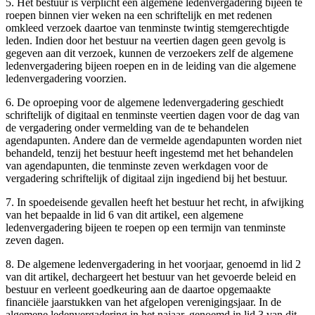
5. Het bestuur is verplicht een algemene ledenvergadering bijeen te
roepen binnen vier weken na een schriftelijk en met redenen
omkleed verzoek daartoe van tenminste twintig stemgerechtigde
leden. Indien door het bestuur na veertien dagen geen gevolg is
gegeven aan dit verzoek, kunnen de verzoekers zelf de algemene
ledenvergadering bijeen roepen en in de leiding van die algemene
ledenvergadering voorzien.
6. De oproeping voor de algemene ledenvergadering geschiedt
schriftelijk of digitaal en tenminste veertien dagen voor de dag van
de vergadering onder vermelding van de te behandelen
agendapunten. Andere dan de vermelde agendapunten worden niet
behandeld, tenzij het bestuur heeft ingestemd met het behandelen
van agendapunten, die tenminste zeven werkdagen voor de
vergadering schriftelijk of digitaal zijn ingediend bij het bestuur.
7. In spoedeisende gevallen heeft het bestuur het recht, in afwijking
van het bepaalde in lid 6 van dit artikel, een algemene
ledenvergadering bijeen te roepen op een termijn van tenminste
zeven dagen.
8. De algemene ledenvergadering in het voorjaar, genoemd in lid 2
van dit artikel, dechargeert het bestuur van het gevoerde beleid en
bestuur en verleent goedkeuring aan de daartoe opgemaakte
financiële jaarstukken van het afgelopen verenigingsjaar. In de
algemene ledenvergadering in het najaar, genoemd in lid 3 van dit