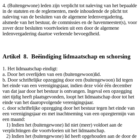
4. (Buitengewone) leden zijn verplicht tot naleving van het bepaalde
in de statuten en de reglementen, mede inhoudende de plicht tot
naleving van de besluiten van de algemene ledenvergadering,
alsmede van het bestuur, de commissies en de havenmeester(s), voor
zover deze besluiten voortvloeien uit een door de algemene
ledenvergadering daartoe verleende bevoegdheid.
Artikel
_
8.
_
Beëindiging lidmaatschap en schorsing
1. Het lidmaatschap eindigt:
a. Door het overlijden van een (buitengewoon)lid.
b. Door schriftelijke opzegging door een (buitengewoon) lid tegen
het einde van een verenigingsjaar, indien deze vóór één december
van dat jaar door het bestuur is ontvangen. Ingeval een opzegging
niet tijdig heeft plaatsgevonden, loopt het lidmaatschap door tot het
einde van het daaropvolgende verenigingsjaar.
c. door schriftelijke opzegging door het bestuur tegen het einde van
een verenigingsjaar en met inachtneming van een opzegtermijn van
een maand:
1) Indien het (buitengewone) lid niet (meer) voldoet aan de
verplichtingen die voortvloeien uit het lidmaatschap.
2) Indien het (buitengewone) lid heeft opgehouden aan de door de