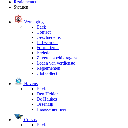
Reglementen
Statuten
Vereniging
Back
Contact
Geschiedenis
Lid worden
Formulieren
Ereleden
Zilveren speld dragers
Leden van verdienste
Reglementen
Clubcollect
Havens
Back
Den Helder
De Haukes
Ossenzijl
Braassemermeer
Cursus
Back