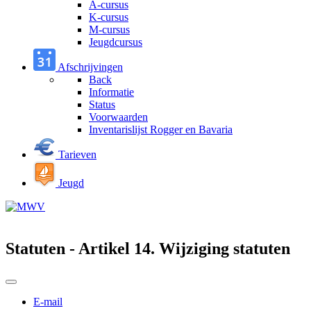
A-cursus
K-cursus
M-cursus
Jeugdcursus
Afschrijvingen
Back
Informatie
Status
Voorwaarden
Inventarislijst Rogger en Bavaria
Tarieven
Jeugd
Statuten - Artikel 14. Wijziging statuten
E-mail