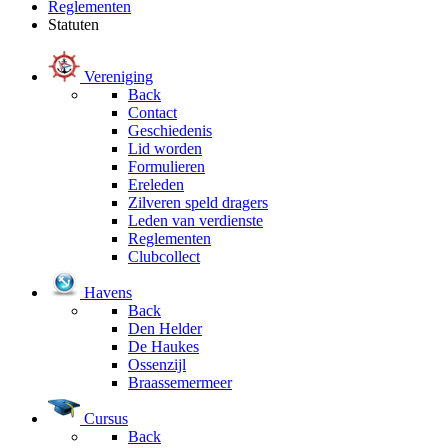
Reglementen
Statuten
Vereniging
Back
Contact
Geschiedenis
Lid worden
Formulieren
Ereleden
Zilveren speld dragers
Leden van verdienste
Reglementen
Clubcollect
Havens
Back
Den Helder
De Haukes
Ossenzijl
Braassemermeer
Cursus
Back