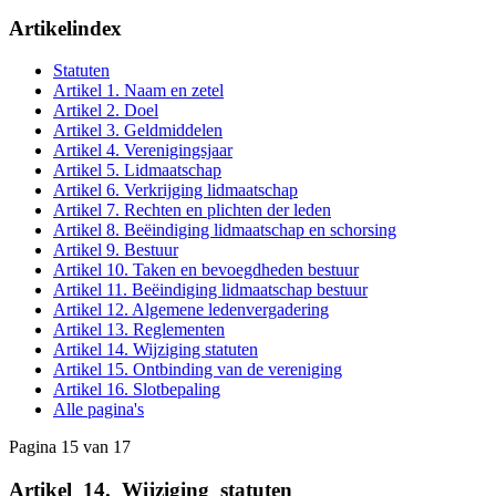
Artikelindex
Statuten
Artikel 1. Naam en zetel
Artikel 2. Doel
Artikel 3. Geldmiddelen
Artikel 4. Verenigingsjaar
Artikel 5. Lidmaatschap
Artikel 6. Verkrijging lidmaatschap
Artikel 7. Rechten en plichten der leden
Artikel 8. Beëindiging lidmaatschap en schorsing
Artikel 9. Bestuur
Artikel 10. Taken en bevoegdheden bestuur
Artikel 11. Beëindiging lidmaatschap bestuur
Artikel 12. Algemene ledenvergadering
Artikel 13. Reglementen
Artikel 14. Wijziging statuten
Artikel 15. Ontbinding van de vereniging
Artikel 16. Slotbepaling
Alle pagina's
Pagina 15 van 17
Artikel
_
14.
_
Wijziging
_
statuten