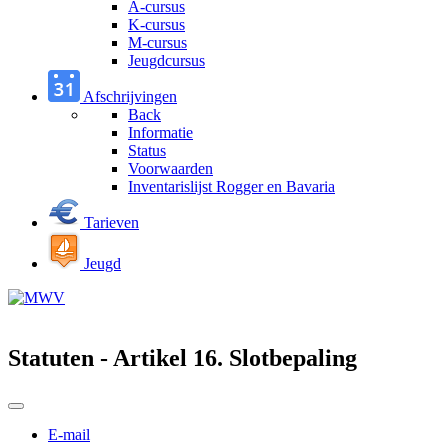
A-cursus
K-cursus
M-cursus
Jeugdcursus
Afschrijvingen
Back
Informatie
Status
Voorwaarden
Inventarislijst Rogger en Bavaria
Tarieven
Jeugd
Statuten - Artikel 16. Slotbepaling
E-mail