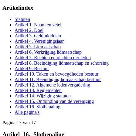
Artikelindex
Statuten
Artikel 1. Naam en zetel
Artikel 2. Doel
Artikel 3. Geldmiddelen
Artikel 4. Verenigingsjaar
Artikel 5. Lidmaatschap
Artikel 6. Verkrijging lidmaatschap
Artikel 7. Rechten en plichten der leden
Artikel 8. Beëindiging lidmaatschap en schorsing
Artikel 9. Bestuur
Artikel 10. Taken en bevoegdheden bestuur
Artikel 11. Beëindiging lidmaatschap bestuur
Artikel 12. Algemene ledenvergadering
Artikel 13. Reglementen
Artikel 14. Wijziging statuten
Artikel 15. Ontbinding van de vereniging
Artikel 16. Slotbepaling
Alle pagina's
Pagina 17 van 17
Artikel
_
16.
_
Slotbepaling