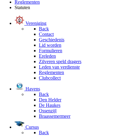
Reglementen
Statuten
Vereniging
Back
Contact
Geschiedenis
Lid worden
Formulieren
Ereleden
Zilveren speld dragers
Leden van verdienste
Reglementen
Clubcollect
Havens
Back
Den Helder
De Haukes
Ossenzijl
Braassemermeer
Cursus
Back