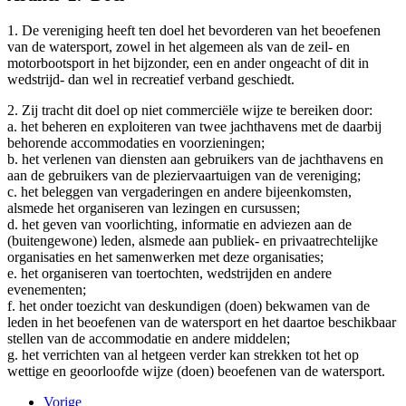
1. De vereniging heeft ten doel het bevorderen van het beoefenen
van de watersport, zowel in het algemeen als van de zeil- en
motorbootsport in het bijzonder, een en ander ongeacht of dit in
wedstrijd- dan wel in recreatief verband geschiedt.
2. Zij tracht dit doel op niet commerciële wijze te bereiken door:
a. het beheren en exploiteren van twee jachthavens met de daarbij
behorende accommodaties en voorzieningen;
b. het verlenen van diensten aan gebruikers van de jachthavens en
aan de gebruikers van de pleziervaartuigen van de vereniging;
c. het beleggen van vergaderingen en andere bijeenkomsten,
alsmede het organiseren van lezingen en cursussen;
d. het geven van voorlichting, informatie en adviezen aan de
(buitengewone) leden, alsmede aan publiek- en privaatrechtelijke
organisaties en het samenwerken met deze organisaties;
e. het organiseren van toertochten, wedstrijden en andere
evenementen;
f. het onder toezicht van deskundigen (doen) bekwamen van de
leden in het beoefenen van de watersport en het daartoe beschikbaar
stellen van de accommodatie en andere middelen;
g. het verrichten van al hetgeen verder kan strekken tot het op
wettige en geoorloofde wijze (doen) beoefenen van de watersport.
Vorige