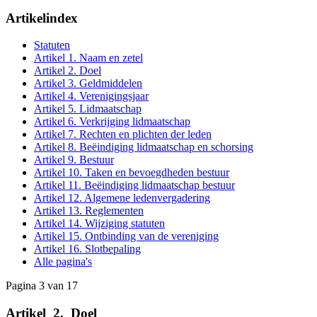
Artikelindex
Statuten
Artikel 1. Naam en zetel
Artikel 2. Doel
Artikel 3. Geldmiddelen
Artikel 4. Verenigingsjaar
Artikel 5. Lidmaatschap
Artikel 6. Verkrijging lidmaatschap
Artikel 7. Rechten en plichten der leden
Artikel 8. Beëindiging lidmaatschap en schorsing
Artikel 9. Bestuur
Artikel 10. Taken en bevoegdheden bestuur
Artikel 11. Beëindiging lidmaatschap bestuur
Artikel 12. Algemene ledenvergadering
Artikel 13. Reglementen
Artikel 14. Wijziging statuten
Artikel 15. Ontbinding van de vereniging
Artikel 16. Slotbepaling
Alle pagina's
Pagina 3 van 17
Artikel
_
2.
_
Doel
__________