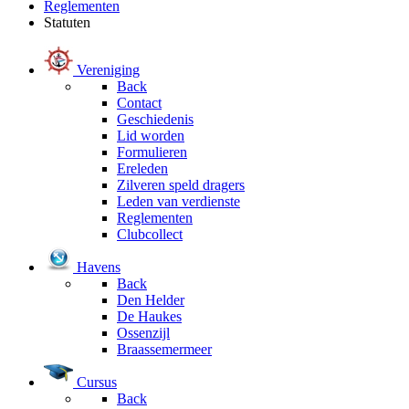
Reglementen
Statuten
Vereniging
Back
Contact
Geschiedenis
Lid worden
Formulieren
Ereleden
Zilveren speld dragers
Leden van verdienste
Reglementen
Clubcollect
Havens
Back
Den Helder
De Haukes
Ossenzijl
Braassemermeer
Cursus
Back