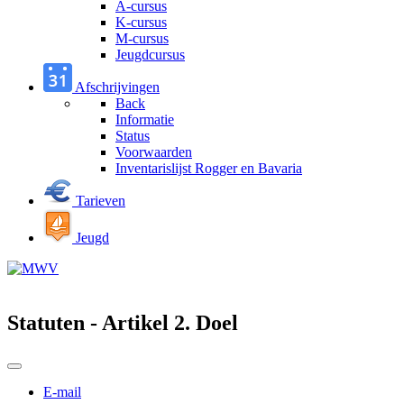
A-cursus
K-cursus
M-cursus
Jeugdcursus
Afschrijvingen
Back
Informatie
Status
Voorwaarden
Inventarislijst Rogger en Bavaria
Tarieven
Jeugd
Statuten - Artikel 2. Doel
E-mail